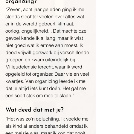
organizing? 
“Zeven, acht jaar geleden ging ik me 
steeds slechter voelen over alles wat 
er in de wereld gebeurt: klimaat, 
oorlog, ongelijkheid... Dat machteloze 
gevoel kende ik al lang, maar ik wist 
niet goed wat ik ermee aan moest. Ik 
deed vrijwilligerswerk bij verschillende 
groepen en kwam uiteindelijk bij 
Milieudefensie terecht, waar ik werd 
opgeleid tot organizer. Daar vielen veel 
kwartjes. Van organizing leerde ik me 
dat je altijd iets kunt doén. Het gaf me 
een soort stok om mee te slaan.”
Wat deed dat met je? 
“Het was zo'n opluchting. Ik voelde me 
als kind al anders behandeld omdat ik 
een meisje was, maar ik kon dat nooit 