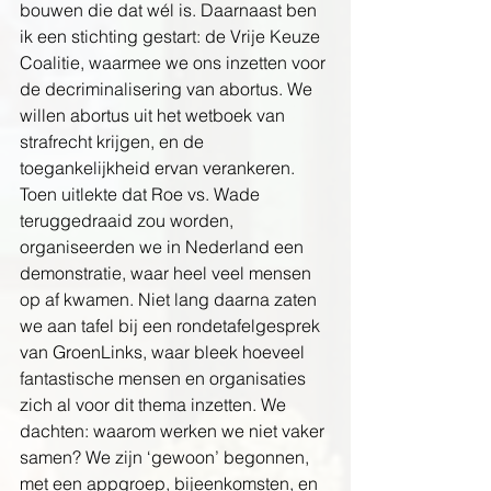
bouwen die dat wél is. 
Daarnaast ben 
ik een stichting gestart: de Vrije Keuze 
Coalitie, waarmee we ons inzetten voor 
de decriminalisering van abortus. We 
willen abortus uit het wetboek van 
strafrecht krijgen, en de 
toegankelijkheid ervan verankeren. 
Toen uitlekte dat Roe vs. Wade 
teruggedraaid zou worden, 
organiseerden we in Nederland een 
demonstratie, waar heel veel mensen 
op af kwamen. Niet lang daarna zaten 
we aan tafel bij een rondetafelgesprek 
van GroenLinks, waar bleek hoeveel 
fantastische mensen en organisaties 
zich al voor dit thema inzetten. We 
dachten: waarom werken we niet vaker 
samen? We zijn ‘gewoon’ begonnen, 
met een appgroep, bijeenkomsten, en 