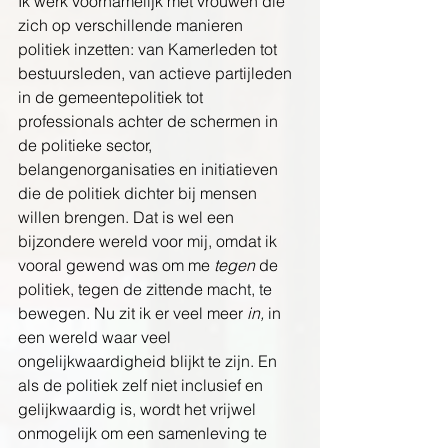
Ik werk voornamelijk met vrouwen die 
zich op verschillende manieren 
politiek inzetten: van Kamerleden tot 
bestuursleden, van actieve partijleden 
in de gemeentepolitiek tot 
professionals achter de schermen in 
de politieke sector, 
belangenorganisaties en initiatieven 
die de politiek dichter bij mensen 
willen brengen. 
Dat is wel een 
bijzondere wereld voor mij, omdat ik 
vooral gewend was om me 
tegen 
de 
politiek, tegen de zittende macht, te 
bewegen. Nu zit ik er veel meer 
in,
 in 
een wereld waar veel 
ongelijkwaardigheid blijkt te zijn. 
En 
als de politiek zelf niet inclusief en 
gelijkwaardig is, wordt het vrijwel 
onmogelijk om een samenleving te 