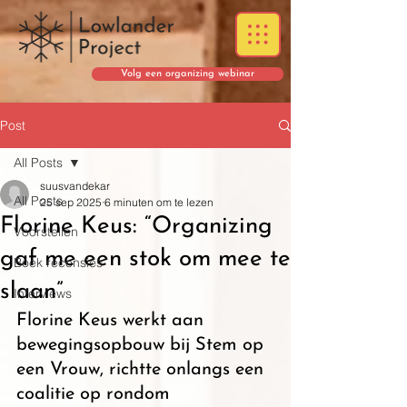
Volg een organizing webinar
Post
All Posts
suusvandekar
All Posts
25 sep 2025
6 minuten om te lezen
Florine Keus: “Organizing
Voorstellen
gaf me een stok om mee te
Boek recensies
slaan”
Interviews
Florine Keus werkt aan 
bewegingsopbouw bij Stem op 
een Vrouw, richtte onlangs een 
coalitie op rondom 