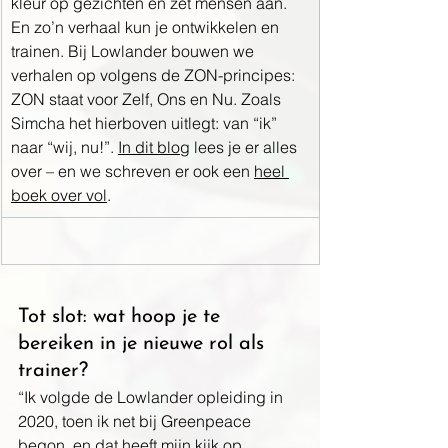
kleur op gezichten en zet mensen áán. 
En zo’n verhaal kun je ontwikkelen en 
trainen. Bij Lowlander bouwen we 
verhalen op volgens de ZON-principes: 
ZON staat voor Zelf, Ons en Nu. Zoals 
Simcha het hierboven uitlegt: van “ik” 
naar “wij, nu!”. 
In dit blog
 lees je er alles 
over – en we schreven er ook een 
heel 
boek over vol
.
Tot slot: wat hoop je te 
bereiken in je nieuwe rol als 
trainer?
“Ik volgde de Lowlander opleiding in 
2020, toen ik net bij Greenpeace 
begon, en dat heeft mijn kijk op 