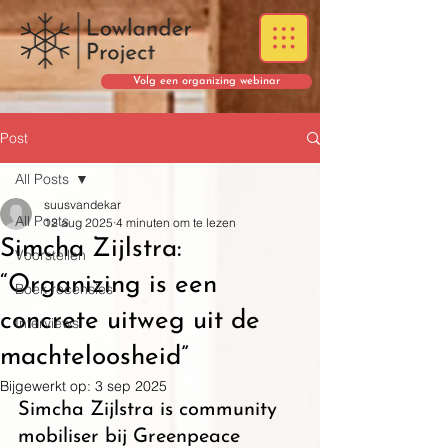
Volg een organizing webinar
Post
All Posts
suusvandekar
All Posts
12 aug 2025
4 minuten om te lezen
Simcha Zijlstra:
Voorstellen
“Organizing is een
Boek recensies
concrete uitweg uit de
Interviews
machteloosheid”
Bijgewerkt op:
3 sep 2025
Simcha Zijlstra is community 
mobiliser bij Greenpeace 