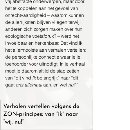
vrij abstracte onderwerpen, maar door 
het te koppelen aan het gevoel van 
onrechtvaardigheid – waarom kunnen 
de allerrijksten blijven vliegen terwijl 
anderen zich zorgen maken over hun 
ecologische voetafdruk? – werd het 
invoelbaar en herkenbaar. Dat vind ik 
het allermooiste aan verhalen vertellen: 
de persoonlijke connectie waar je je 
toehoorder voor uitnodigt. In je verhaal 
moet je daarom altijd de stap zetten 
van “dit vind 
ik
 belangrijk” naar “dit 
gaat 
ons allemaal 
aan, en wel 
nu
!””
Verhalen vertellen volgens de 
ZON-principes: van “ik” naar 
“wij, nu!” 