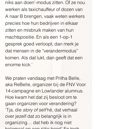
niks aan doen’-modus zitten. Of ze nou 
werken als taxichauffeur of dozen van 
A naar B brengen, vaak weten werkers 
precies hoe hun bedrijven in elkaar 
zitten en misbruik maken van hun 
machtspositie. En als een 1-op-1 
gesprek goed verloopt, dan merk je 
dat mensen in de “verandermodus” 
komen. Als dat lukt, dan geeft dat een 
enorme kick.’
We praten vandaag met Pritha Belle, 
aka ReBelle, organizer bij de FNV Voor 
14-campagne en Lowlander alumnus. 
Hoe kwam het dat zij besloot om te 
gaan organizen voor verandering? 
‘Tja, die 
story of self
 hè, dat verhaal 
over jezelf dat zo belangrijk is in 
organizing… dat heb ik nog niet 
helemaal op een rijtje hoor!’ En toch, 