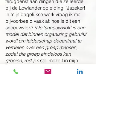
terugdenkt aan dingen die ze leerde 
bij de Lowlander opleiding. ‘Jazeker! 
In mijn dagelijkse werk vraag ik me 
bijvoorbeeld vaak af: hoe is dit een 
sneeuwvlok? 
(De ‘sneeuwvlok’ is een 
model dat binnen organizing gebruikt 
wordt om leiderschap decentraal te 
verdelen over een groep mensen, 
zodat die groep eindeloos kan 
groeien, red.)
 Ik stel mezelf in mijn 
werk vaak de vraag: hoe kan ik het 
werk zo organiseren dat alles niet om 
mij heen georganiseerd is? Dat is de 
uitdaging voor iedere organisatie en 
persoon: hoe trek je niet alles naar 
jezelf toe? Hoe verspreid je het werk 
en de macht? Ik weet dat ik de neiging 
heb alles zelf te willen doen, wat het 
niet duurzaam maakt. Lowlander heeft 
me veel handvatten gegeven voor hoe 
je het wél duurzaam kunt organiseren.’