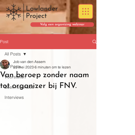
Volg een organizing webinar
Post
All Posts
Job van den Assem
All Posts
23 mei 2023
6 minuten om te lezen
Van beroep zonder naam
Voorstellen
tot organizer bij FNV.
Boek recensies
Interviews