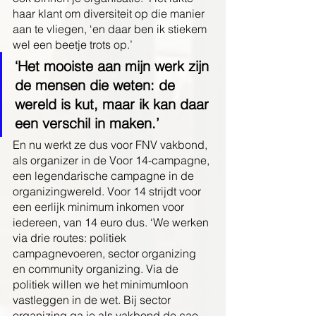
haar klant om diversiteit op die manier 
aan te vliegen, ‘en daar ben ik stiekem 
wel een beetje trots op.’
‘Het mooiste aan mijn werk zijn 
de mensen die weten: de 
wereld is kut, maar ik kan daar 
een verschil in maken.’
En nu werkt ze dus voor FNV vakbond, 
als organizer in de Voor 14-campagne, 
een legendarische campagne in de 
organizingwereld. Voor 14 strijdt voor 
een eerlijk minimum inkomen voor 
iedereen, van 14 euro dus. ‘We werken 
via drie routes: politiek 
campagnevoeren, sector organizing 
en community organizing. Via de 
politiek willen we het minimumloon 
vastleggen in de wet. Bij sector 
organizing ga je als vakbond de cao-