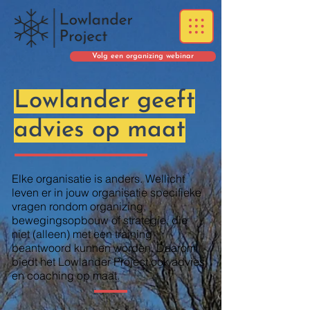
Volg een organizing webinar
Lowlander geeft
advies op maat
Elke organisatie is anders. Wellicht
leven er in jouw organisatie specifieke
vragen rondom organizing,
bewegingsopbouw of strategie, die
niet (alleen) met een training
beantwoord kunnen worden. Daarom
biedt het Lowlander Project ook advies
en coaching op maat.