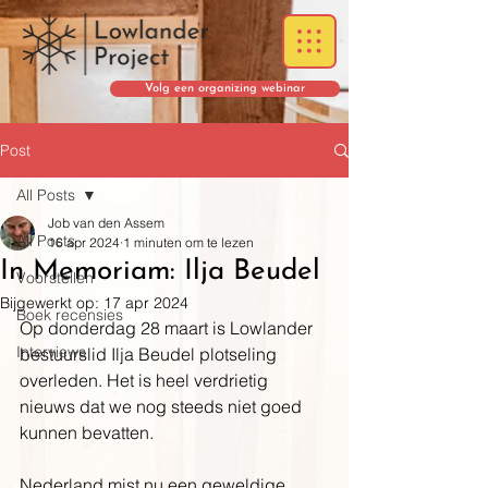
Volg een organizing webinar
Post
All Posts
Job van den Assem
All Posts
16 apr 2024
1 minuten om te lezen
In Memoriam: Ilja Beudel
Voorstellen
Bijgewerkt op:
17 apr 2024
Boek recensies
Op donderdag 28 maart is Lowlander 
Interviews
bestuurslid Ilja Beudel plotseling 
overleden. Het is heel verdrietig 
nieuws dat we nog steeds niet goed 
kunnen bevatten. 
Nederland mist nu een geweldige 