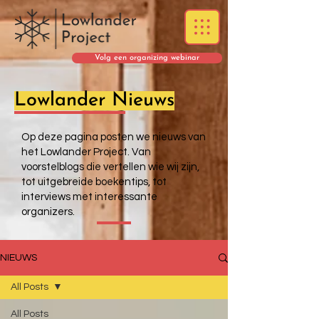
Volg een organizing webinar
Lowlander Nieuws
Op deze pagina posten we nieuws van
het Lowlander Project. Van
voorstelblogs die vertellen wie wij zijn,
tot uitgebreide boekentips, tot
interviews met interessante
organizers.
NIEUWS
All Posts
All Posts