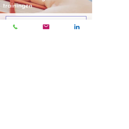
trainingen
Verstuur je vraag
Algemene vragen en antwoorden
over onze trainingen