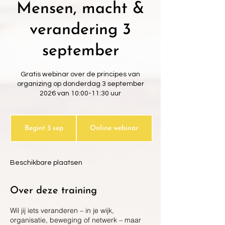
Mensen, macht &
verandering 3
september
Gratis webinar over de principes van
organizing op donderdag 3 september
2026 van 10:00-11:30 uur
Begint 3 sep
B
Online webinar
e
g
i
Beschikbare plaatsen
n
t
3
Over deze training
s
e
Wil jij iets veranderen – in je wijk,
p
organisatie, beweging of netwerk – maar