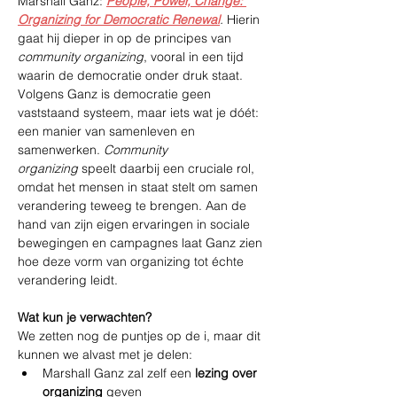
Marshall Ganz: 
People, Power, Change: 
Organizing for Democratic Renewal
.
 Hierin 
gaat hij dieper in op de principes van 
community organizing
, vooral in een tijd 
waarin de democratie onder druk staat. 
Volgens Ganz is democratie geen 
vaststaand systeem, maar iets wat je dóét: 
een manier van samenleven en 
samenwerken. 
Community 
organizing
 speelt daarbij een cruciale rol, 
omdat het mensen in staat stelt om samen 
verandering teweeg te brengen. Aan de 
hand van zijn eigen ervaringen in sociale 
bewegingen en campagnes laat Ganz zien 
hoe deze vorm van organizing tot échte 
verandering leidt.
Wat kun je verwachten?
We zetten nog de puntjes op de i, maar dit 
kunnen we alvast met je delen:
Marshall Ganz zal zelf een 
lezing over 
organizing 
geven