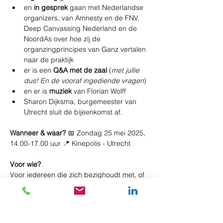
en 
in gesprek 
gaan met Nederlandse 
organizers, van Amnesty en de FNV, 
Deep Canvassing Nederland en de 
NoordAs over hoe zij de 
organzingprincipes van Ganz vertalen 
naar de praktijk 
er is een 
Q&A met de zaal 
(
met jullie 
dus! En de vooraf ingediende vragen
)
en er is 
muziek 
van Florian Wolff
Sharon Dijksma, burgemeester van 
Utrecht sluit de bijeenkomst af. 
Wanneer & waar?
 📅 Zondag 25 mei 2025, 
14.00-17.00 uur 📍 Kinepolis - Utrecht
Voor wie?
Voor iedereen die zich bezighoudt met, of 
geïnteresseerd is in organizing, community 
building, bewegingsopbouw, politiek 
campagnevoeren en (lokale) actie-en 
bewonersgroepen.